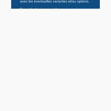
avec les éventuelles variantes et/ou options.
Envoi du devis par mail ou par courrier.
Commande
À réception du devis accepté, nous
commandons auprès de nos fournisseurs les
produits à mettre en fabrication.
Planification