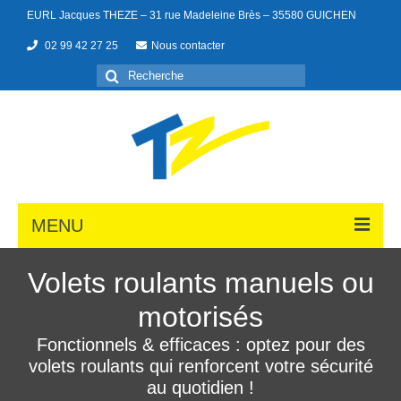
EURL Jacques THEZE – 31 rue Madeleine Brès – 35580 GUICHEN
02 99 42 27 25
Nous contacter
MENU
Volets roulants manuels ou
motorisés
Portes de garage
Fonctionnels & efficaces : optez pour des
Menuiseries
volets roulants qui renforcent votre sécurité
Portails
au quotidien !