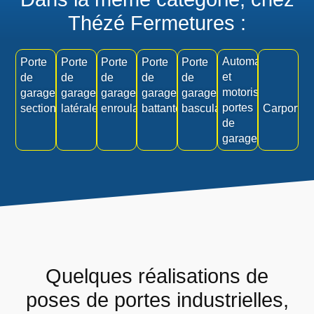
Thézé Fermetures :
Automatisation
Porte
Porte
Porte
Porte
Porte
et
de
de
de
de
de
motorisation
garage
garage
garage
garage
garage
portes
sectionnelle
latérale
enroulable
battante
basculante
Carports
de
garage
Quelques réalisations de
poses de portes industrielles,