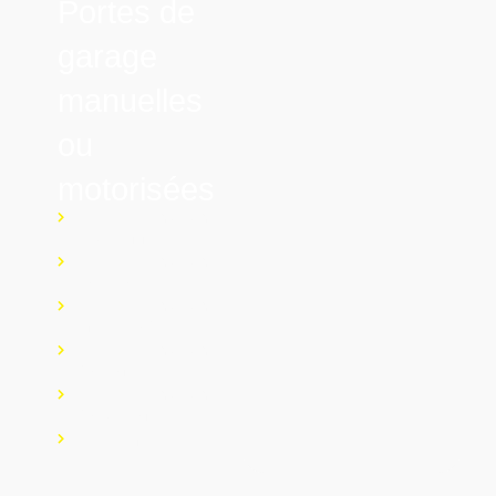
Portes de
garage
manuelles
ou
motorisées
PORTE DE GARAGE
SECTIONNELLE
PORTE DE GARAGE
LATÉRALE
PORTE DE GARAGE
ENROULABLE
PORTE DE GARAGE
BATTANTE
PORTE DE GARAGE
BASCULANTE
PORTE INDUSTRIELLE