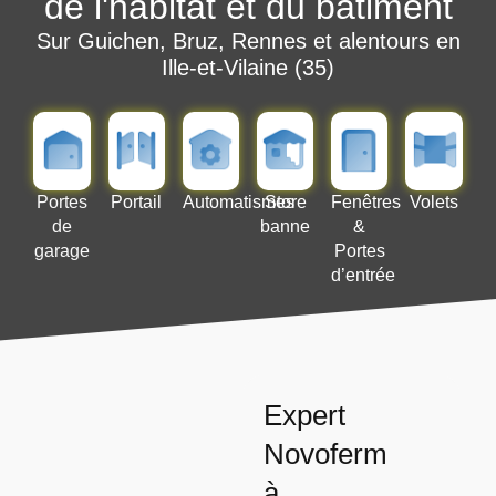
de l'habitat et du bâtiment
Bien-être extérieur
Sur Guichen, Bruz, Rennes et alentours en
Ille-et-Vilaine (35)
Interphones
Dépannages
Nos Réalisations
Portes
Portail
Automatismes
Store
Fenêtres
Volets
de
banne
&
garage
Portes
d’entrée
Expert
Novoferm
à