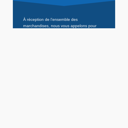
À réception de l’ensemble des
marchandises, nous vous appelons pour
convenir d’un rendez-vous effectuer les
travaux.
Réalisation
Le jour J, nous réalisons les travaux avec
notre équipe de poseurs qualifiés.
Une fois les travaux terminés, nous vous
envoyons la facture par e-mail ou voie
postale, selon votre préférence.