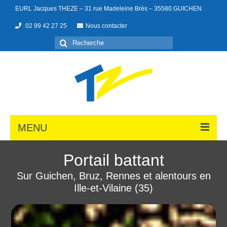
EURL Jacques THEZE – 31 rue Madeleine Brès – 35580 GUICHEN
02 99 42 27 25
Nous contacter
MENU
Portail battant
Sur Guichen, Bruz, Rennes et alentours en
Portes de garage
Ille-et-Vilaine (35)
Menuiseries
Portails