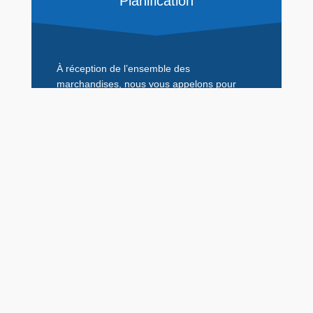
Planification
À réception de l’ensemble des
marchandises, nous vous appelons pour
convenir d’un rendez-vous effectuer les
travaux.
Réalisation
Le jour J, nous réalisons les travaux avec
notre équipe de poseurs qualifiés.
Une fois les travaux terminés, nous vous