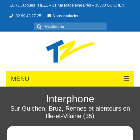
EURL Jacques THEZE – 31 rue Madeleine Brès – 35580 GUICHEN
02 99 42 27 25
Nous contacter
MENU
Interphone
Sur Guichen, Bruz, Rennes et alentours en
Portes de garage
Ille-et-Vilaine (35)
Menuiseries
Portails