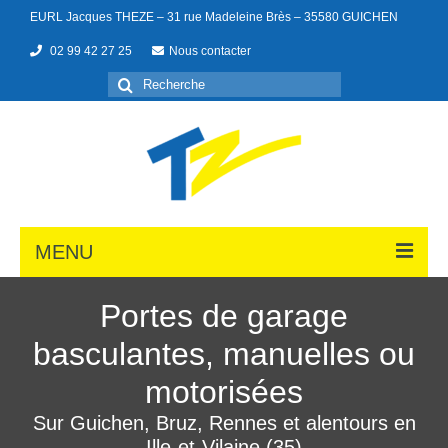
EURL Jacques THEZE – 31 rue Madeleine Brès – 35580 GUICHEN
02 99 42 27 25
Nous contacter
MENU
Portes de garage
basculantes, manuelles ou
Portes de garage
motorisées
Menuiseries
Sur Guichen, Bruz, Rennes et alentours en
Portails
Ille-et-Vilaine (35)