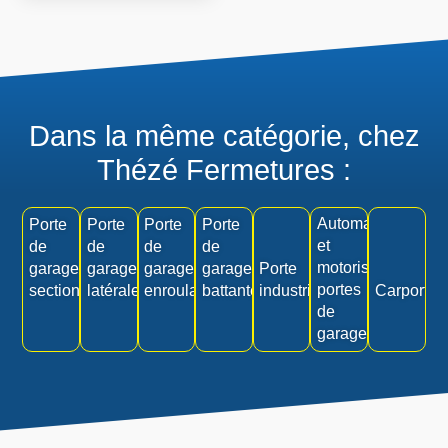
Dans la même catégorie, chez
Thézé Fermetures :
Automatisation
Porte
Porte
Porte
Porte
et
de
de
de
de
motorisation
garage
garage
garage
garage
Porte
portes
sectionnelle
latérale
enroulable
battante
industrielle
Carports
de
garage