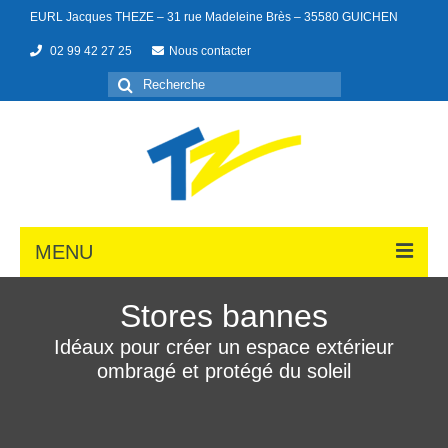
EURL Jacques THEZE – 31 rue Madeleine Brès – 35580 GUICHEN
02 99 42 27 25
Nous contacter
MENU
Stores bannes
Idéaux pour créer un espace extérieur
Portes de garage
ombragé et protégé du soleil
Menuiseries
Portails