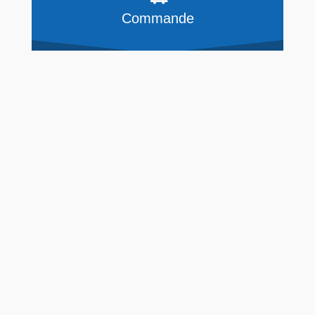
Commande
À réception du devis accepté, nous
commandons auprès de nos fournisseurs les
produits à mettre en fabrication.
Planification
À réception de l’ensemble des
marchandises, nous vous appelons pour
convenir d’un rendez-vous effectuer les
travaux.