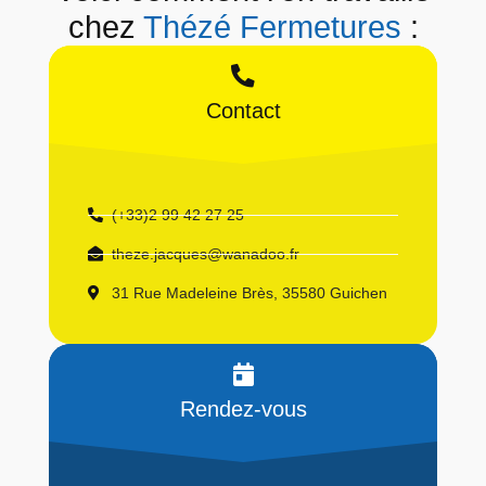
chez
Thézé Fermetures
:
Contact
(+33)2 99 42 27 25
theze.jacques@wanadoo.fr
31 Rue Madeleine Brès, 35580 Guichen
Rendez-vous