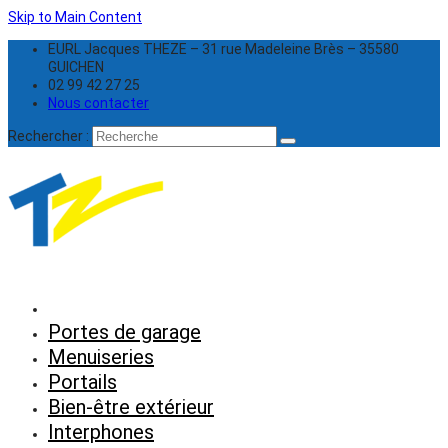
Skip to Main Content
EURL Jacques THEZE – 31 rue Madeleine Brès – 35580
GUICHEN
02 99 42 27 25
Nous contacter
Rechercher :
Portes de garage
Menuiseries
Portails
Bien-être extérieur
Interphones