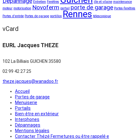
Dépannage
Entretien
Fenêtres
ille et vilaine
maintenance
Novoferm
porte de garage
moteur
motorisation
portail
Portes-fenêtres
Rennes
Portes d'entrée
Portes de garage
portillon
télescopique
vCard
EURL Jacques THEZE
102 La Billiais
GUICHEN 35580
02 99 42 27 25
theze.jacques@wanadoo.fr
Accueil
Portes de garage
Menuiserie
Portails
Bien-être en extérieur
Interphones
Dépannages
Mentions légales
Contacter Thézé Fermetures ou être rappelé·e