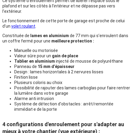
Ce système d’enroulement permet de libérer l’espace sous le
plafond et sur les côtés à l’intérieur et ne dépasse pas vers
l’extérieur.
Le fonctionnement de cette porte de garage est proche de celui
d’un
volet roulant
.
Constituée de
lames en aluminium
de 77 mm qui s’enroulent dans
un coffre fermé pour une
meilleure protection :
Manuelle ou motorisée
Valeur sûre pour un
gain de place
Tablier en aluminium
injecté de mousse de polyuréthane
Panneau de
15 mm d’épaisseur
Design : lames horizontales à 2 nervures lisses
Finition lisse
Plusieurs coloris au choix
Possibilité de rajouter des lames carboglas pour faire rentrer
la lumière dans votre garage
Alarme anti intrusion
Système de détection d'obstacles : arrêt/remontée
immédiat·e de la porte
4 configurations d'enroulement pour s'adapter au
mieux à votre chantier (vue extérieure) :