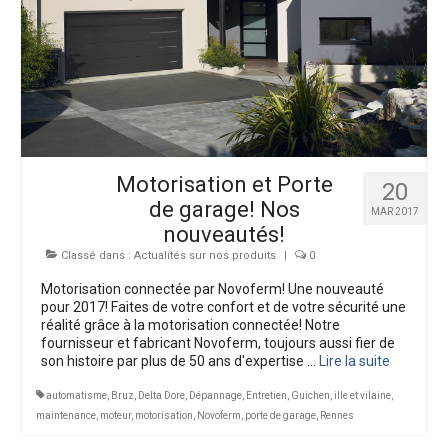
Bien-être extérieur
Interphones
Dépannages
Nos Réalisations
Motorisation et Porte
20
de garage! Nos
MAR 2017
nouveautés!
Classé dans :
Actualités sur nos produits
|
0
Motorisation connectée par Novoferm! Une nouveauté
pour 2017! Faites de votre confort et de votre sécurité une
réalité grâce à la motorisation connectée! Notre
fournisseur et fabricant Novoferm, toujours aussi fier de
son histoire par plus de 50 ans d'expertise …
Lire la suite­­
automatisme
,
Bruz
,
Delta Dore
,
Dépannage
,
Entretien
,
Guichen
,
ille et vilaine
,
maintenance
,
moteur
,
motorisation
,
Novoferm
,
porte de garage
,
Rennes