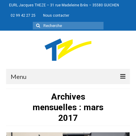
EURL Jacques THEZE – 31 rue Madeleine Brès – 35580 GUICHEN
02 99 42 27 25
Nous contacter
Rechercher
:
Menu
Archives
mensuelles : mars
Portes de garage
2017
Menuiseries
Portails