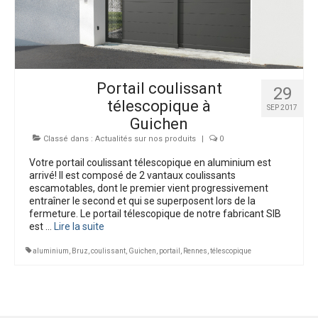
Bien-être extérieur
Interphones
Dépannages
Portail coulissant
29
Nos Réalisations
télescopique à
SEP 2017
Guichen
Classé dans :
Actualités sur nos produits
|
0
Votre portail coulissant télescopique en aluminium est
arrivé! Il est composé de 2 vantaux coulissants
escamotables, dont le premier vient progressivement
entraîner le second et qui se superposent lors de la
fermeture. Le portail télescopique de notre fabricant SIB
est …
Lire la suite­­
aluminium
,
Bruz
,
coulissant
,
Guichen
,
portail
,
Rennes
,
télescopique