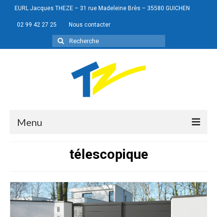
EURL Jacques THEZE – 31 rue Madeleine Brès – 35580 GUICHEN
02 99 42 27 25
Nous contacter
Rechercher
:
Menu
télescopique
Portes de garage
Menuiseries
Portails