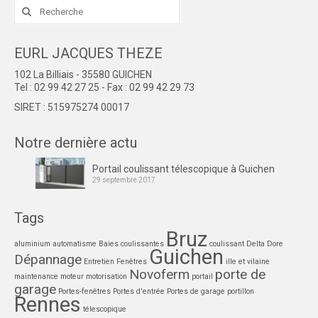
Rechercher
:
EURL JACQUES THEZE
102 La Billiais - 35580 GUICHEN
Tel : 02 99 42 27 25 - Fax : 02 99 42 29 73
SIRET : 515975274 00017
Notre dernière actu
Portail coulissant télescopique à Guichen
29 septembre 2017
Tags
Bruz
aluminium
automatisme
Baies coulissantes
coulissant
Delta Dore
Guichen
Dépannage
Entretien
Fenêtres
ille et vilaine
Novoferm
porte de
maintenance
moteur
motorisation
portail
garage
Portes-fenêtres
Portes d'entrée
Portes de garage
portillon
Rennes
télescopique