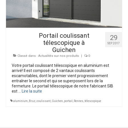
Bien-être extérieur
Interphones
Dépannages
Portail coulissant
29
Nos Réalisations
télescopique à
SEP 2017
Guichen
Classé dans :
Actualités sur nos produits
|
0
Votre portail coulissant télescopique en aluminium est
arrivé! Il est composé de 2 vantaux coulissants
escamotables, dont le premier vient progressivement
entraîner le second et qui se superposent lors de la
fermeture. Le portail télescopique de notre fabricant SIB
est …
Lire la suite­­
aluminium
,
Bruz
,
coulissant
,
Guichen
,
portail
,
Rennes
,
télescopique