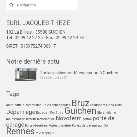
Rechercher
:
EURL JACQUES THEZE
102 La Billiais - 35580 GUICHEN
Tel : 02 99 42 27 25 - Fax : 02 99 42 29 73
SIRET : 515975274 00017
Notre dernière actu
Portail coulissant télescopique à Guichen
29 septembre 2017
Tags
Bruz
aluminium
automatisme
Baies coulissantes
coulissant
Delta Dore
Guichen
Dépannage
Entretien
Fenêtres
ille et vilaine
Novoferm
porte de
maintenance
moteur
motorisation
portail
garage
Portes-fenêtres
Portes d'entrée
Portes de garage
portillon
Rennes
télescopique