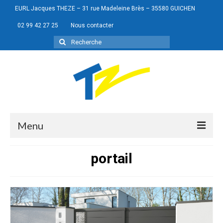
EURL Jacques THEZE – 31 rue Madeleine Brès – 35580 GUICHEN
02 99 42 27 25
Nous contacter
Rechercher
:
Menu
portail
Portes de garage
Menuiseries
Portails