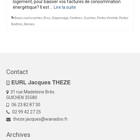
logement, pour baisser vos factures de consommation
énergétique? Il est …
Lire la suite­­
Baies coulissantes
,
Bruz
,
Dépannage
,
Fenêtres
,
Guichen
,
Portes d'entrée
,
Portes-
fenêtres
,
Rennes
Contact
EURL Jacques THEZE
31 rue Madeleine Brès
GUICHEN 35580
06 23 82 87 30
02 99 42 27 25
theze.jacques@wanadoo.fr
Archives