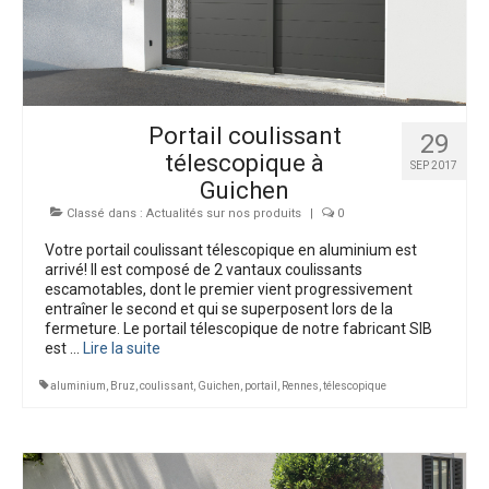
Bien-être extérieur
Interphones
Dépannages
Portail coulissant
29
Nos Réalisations
télescopique à
SEP 2017
Guichen
Classé dans :
Actualités sur nos produits
|
0
Votre portail coulissant télescopique en aluminium est
arrivé! Il est composé de 2 vantaux coulissants
escamotables, dont le premier vient progressivement
entraîner le second et qui se superposent lors de la
fermeture. Le portail télescopique de notre fabricant SIB
est …
Lire la suite­­
aluminium
,
Bruz
,
coulissant
,
Guichen
,
portail
,
Rennes
,
télescopique