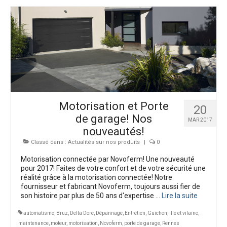
Motorisation et Porte
20
de garage! Nos
MAR 2017
nouveautés!
Classé dans :
Actualités sur nos produits
|
0
Motorisation connectée par Novoferm! Une nouveauté
pour 2017! Faites de votre confort et de votre sécurité une
réalité grâce à la motorisation connectée! Notre
fournisseur et fabricant Novoferm, toujours aussi fier de
son histoire par plus de 50 ans d'expertise …
Lire la suite­­
automatisme
,
Bruz
,
Delta Dore
,
Dépannage
,
Entretien
,
Guichen
,
ille et vilaine
,
maintenance
,
moteur
,
motorisation
,
Novoferm
,
porte de garage
,
Rennes