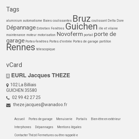
Tags
Bruz
aluminium
automatisme
Baies coulissantes
coulissant
Delta Dore
Guichen
Dépannage
Entretien
Fenêtres
ille et vilaine
Novoferm
porte de
maintenance
moteur
motorisation
portail
garage
Portes-fenêtres
Portes d'entrée
Portes de garage
portillon
Rennes
télescopique
vCard
EURL Jacques THEZE
102 La Billiais
GUICHEN 35580
02 99 42 27 25
theze.jacques@wanadoo.fr
Accueil
Portes de garage
Menuiserie
Portails
Bien-être en extérieur
Interphones
Dépannages
Mentions légales
Contacter Thézé Fermetures ou être rappelé·e