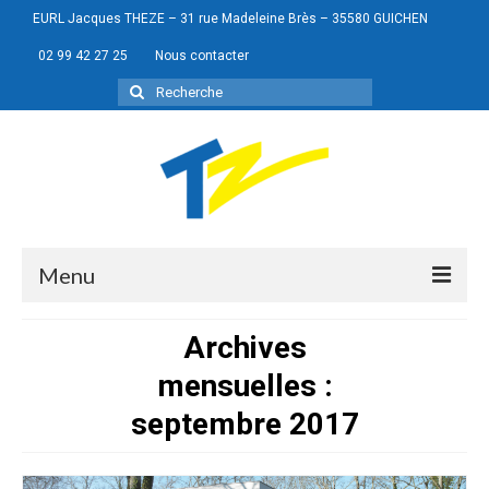
EURL Jacques THEZE – 31 rue Madeleine Brès – 35580 GUICHEN
02 99 42 27 25
Nous contacter
Rechercher
:
Menu
Archives
mensuelles :
Portes de garage
septembre 2017
Menuiseries
Portails