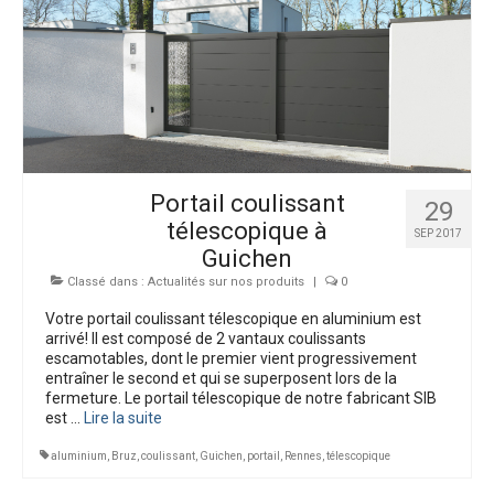
Bien-être extérieur
Interphones
Dépannages
Nos Réalisations
Portail coulissant
29
télescopique à
SEP 2017
Guichen
Classé dans :
Actualités sur nos produits
|
0
Votre portail coulissant télescopique en aluminium est
arrivé! Il est composé de 2 vantaux coulissants
escamotables, dont le premier vient progressivement
entraîner le second et qui se superposent lors de la
fermeture. Le portail télescopique de notre fabricant SIB
est …
Lire la suite­­
aluminium
,
Bruz
,
coulissant
,
Guichen
,
portail
,
Rennes
,
télescopique