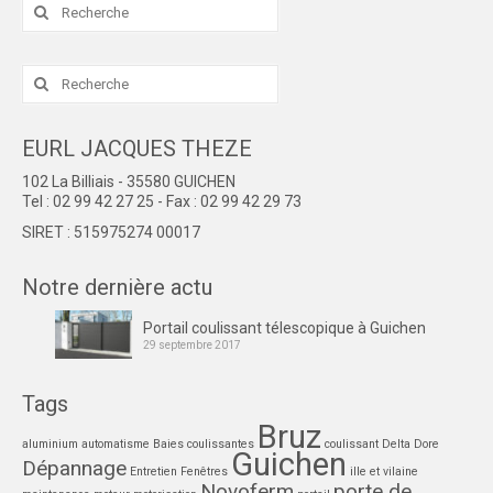
Rechercher
:
Rechercher
:
EURL JACQUES THEZE
102 La Billiais - 35580 GUICHEN
Tel : 02 99 42 27 25 - Fax : 02 99 42 29 73
SIRET : 515975274 00017
Notre dernière actu
Portail coulissant télescopique à Guichen
29 septembre 2017
Tags
Bruz
aluminium
automatisme
Baies coulissantes
coulissant
Delta Dore
Guichen
Dépannage
Entretien
Fenêtres
ille et vilaine
Novoferm
porte de